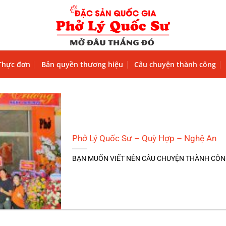
Thực đơn
Bản quyền thương hiệu
Câu chuyện thành công
Phở Lý Quốc Sư – Quỳ Hợp – Nghệ An
BẠN MUỐN VIẾT NÊN CÂU CHUYỆN THÀNH CÔNG