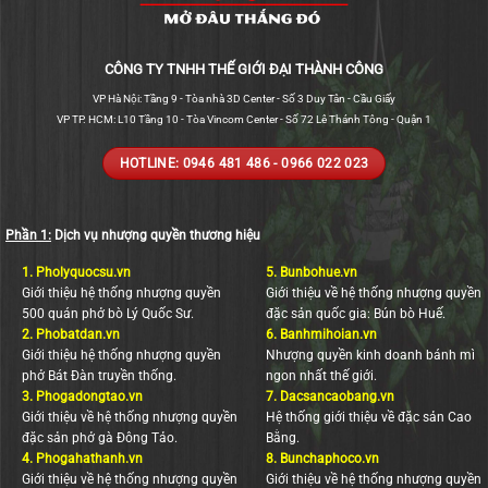
CÔNG TY TNHH THẾ GIỚI ĐẠI THÀNH CÔNG
VP Hà Nội: Tầng 9 - Tòa nhà 3D Center - Số 3 Duy Tân - Cầu Giấy
VP TP. HCM: L10 Tầng 10 - Tòa Vincom Center - Số 72 Lê Thánh Tông - Quận 1
HOTLINE: 0946 481 486 - 0966 022 023
Phần 1:
Dịch vụ nhượng quyền thương hiệu
1.
Pholyquocsu.vn
5.
Bunbohue.vn
Giới thiệu hệ thống nhượng quyền
Giới thiệu về hệ thống nhượng quyền
500 quán phở bò Lý Quốc Sư.
đặc sản quốc gia: Bún bò Huế.
2.
Phobatdan.vn
6.
Banhmihoian.vn
Giới thiệu hệ thống nhượng quyền
Nhượng quyền kinh doanh bánh mì
phở Bát Đàn truyền thống.
ngon nhất thế giới.
3.
Phogadongtao.vn
7.
Dacsancaobang.vn
Giới thiệu về hệ thống nhượng quyền
Hệ thống giới thiệu về đặc sản Cao
đặc sản phở gà Đông Tảo.
Bằng.
4.
Phogahathanh.vn
8.
Bunchaphoco.vn
Giới thiệu về hệ thống nhượng quyền
Giới thiệu về hệ thống nhượng quyền