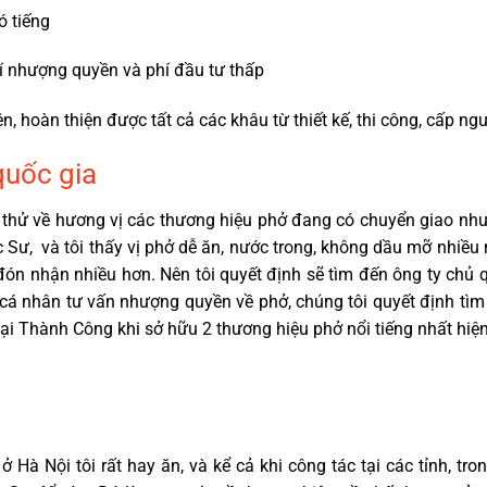
ó tiếng
hí nhượng quyền và phí đầu tư thấp
, hoàn thiện được tất cả các khâu từ thiết kế, thi công, cấp ngườ
quốc gia
m thử về hương vị các thương hiệu phở đang có chuyển giao như
ốc Sư, và tôi thấy vị phở dễ ăn, nước trong, không dầu mỡ nhiề
n nhận nhiều hơn. Nên tôi quyết định sẽ tìm đến ông ty chủ 
 cá nhân tư vấn nhượng quyền về phở, chúng tôi quyết định tìm
Đại Thành Công khi sở hữu 2 thương hiệu phở nổi tiếng nhất hi
 ở Hà Nội tôi rất hay ăn, và kể cả khi công tác tại các tỉnh, t