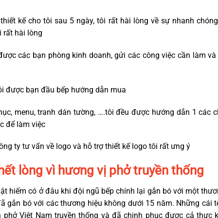
thiết kế cho tôi sau 5 ngày, tôi rất hài lòng về sự nhanh chón
 rất hài lòng
g được các bạn phòng kinh doanh, gửi các công việc cần làm và 
p tôi được bạn đầu bếp hướng dẫn mua
hục, menu, tranh dán tường, ….tôi đều được hướng dẫn 1 các c
c để làm việc
ng ty tư vấn về logo và hỗ trợ thiết kế logo tôi rất ưng ý
hết lòng vì hương vị phở truyền thống
thật hiếm có ở đâu khi đội ngũ bếp chính lại gắn bó với một th
đã gắn bó với các thương hiệu không dưới 15 năm. Những cái
ón phở Việt Nam truyền thống và đã chinh phục được cả thự