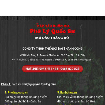
CÔNG TY TNHH THẾ GIỚI ĐẠI THÀNH CÔNG
VP Hà Nội: Tầng 9 - Tòa nhà 3D Center - Số 3 Duy Tân - Cầu Giấy
VP TP. HCM: L10 Tầng 10 - Tòa Vincom Center - Số 72 Lê Thánh Tông - Quận 1
HOTLINE: 0946 481 486 - 0966 022 023
Phần 1:
Dịch vụ nhượng quyền thương hiệu
1.
Pholyquocsu.vn
5.
Bunbohue.vn
Giới thiệu hệ thống nhượng quyền
Giới thiệu về hệ thống nhượng quyền
500 quán phở bò Lý Quốc Sư.
đặc sản quốc gia: Bún bò Huế.