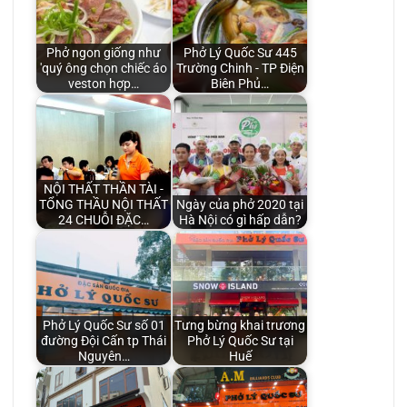
Phở ngon giống như
Phở Lý Quốc Sư 445
'quý ông chọn chiếc áo
Trường Chinh - TP Điện
veston hợp…
Biên Phủ…
NỘI THẤT THẦN TÀI -
TỔNG THẦU NỘI THẤT
Ngày của phở 2020 tại
24 CHUỖI ĐẶC…
Hà Nội có gì hấp dẫn?
Phở Lý Quốc Sư số 01
Tưng bừng khai trương
đường Đội Cấn tp Thái
Phở Lý Quốc Sư tại
Nguyên…
Huế