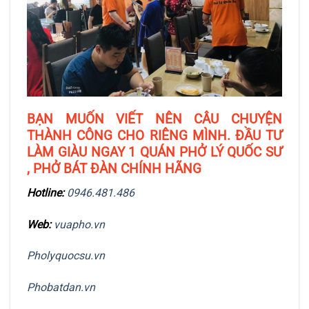
BẠN MUỐN VIẾT NÊN CÂU CHUYỆN
THÀNH CÔNG CHO RIÊNG MÌNH. ĐẦU TƯ
LÀM GIÀU NGAY 1 QUÁN PHỞ LÝ QUỐC SƯ
, PHỞ BÁT ĐÀN CHÍNH HÃNG
Hotline:
0946.481.486
Web:
vuapho.vn
Pholyquocsu.vn
Phobatdan.vn