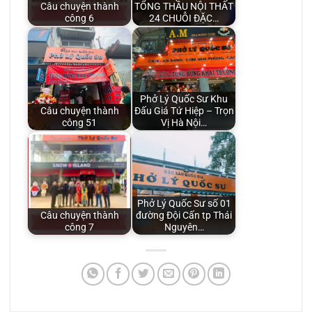
Câu chuyện thành
TỔNG THẦU NỘI THẤT
công 6
24 CHUỖI ĐẶC…
Phở Lý Quốc Sư Khu
Câu chuyện thành
Đấu Giá Tứ Hiệp – Trọn
công 51
Vị Hà Nội…
Phở Lý Quốc Sư số 01
Câu chuyện thành
đường Đội Cấn tp Thái
công 7
Nguyên…