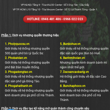
VP Hà Nội: Tầng 9 - Tòa nhà 3D Center - Số 3 Duy Tân - Cầu Giấy
VP TP. HCM: L10 Tầng 10 - Tòa Vincom Center - Số 72 Lê Thánh Tông - Quận 1
HOTLINE: 0946 481 486 - 0966 022 023
Phần 1:
Dịch vụ nhượng quyền thương hiệu
1.
Pholyquocsu.vn
5.
Bunbohue.vn
Giới thiệu hệ thống nhượng quyền
Giới thiệu về hệ thống nhượng quyền
500 quán phở bò Lý Quốc Sư.
đặc sản quốc gia: Bún bò Huế.
2.
Phobatdan.vn
6.
Banhmihoian.vn
Giới thiệu hệ thống nhượng quyền
Nhượng quyền kinh doanh bánh mì
phở Bát Đàn truyền thống.
ngon nhất thế giới.
3.
Phogadongtao.vn
7.
Dacsancaobang.vn
Giới thiệu về hệ thống nhượng quyền
Hệ thống giới thiệu về đặc sản Cao
đặc sản phở gà Đông Tảo.
Bằng.
4.
Phogahathanh.vn
8.
Bunchaphoco.vn
Giới thiệu về hệ thống nhượng quyền
Giới thiệu về hệ thống nhượng quyền
kinh doanh phả gà phố cổ Hà Thành.
kinh doanh bún chả phố cổ Hà
Thành.
Phần 2:
Dịch vụ đào tạo kỹ năng mở quán thành công chuyên sâu