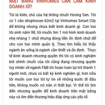
MẶT BẰNG VINHOMES CẦN LÀM KINH
DOANH GÌ?
Tôi là Kiên, chủ của hệ thống chuỗi Hương Sen. Tôi
có 1 căn shophouse 62m2 tại Vinhomes Smart City
để không nhưng chưa biết kinh doanh gì. Con trai
tôi sinh năm 98, tôi muốn tìm 1 mô hình kinh doanh
nhẹ nhàng 1 chút nhưng dòng tiền ổn định chút để
cho con trai mình quản lý. Theo tìm hiểu tôi thấy
ngành ăn uống là ngành cần thiết và ổn định. Thực
tế kinh doanh nhượng quyền thì tôi có kinh nghiệm
bởi chính chuỗi của tôi cũng đang nhượng quyền
tuy nhiên về ngành F&B tôi hoàn toàn lại trở thành 1
người mới, chưa có bất kỳ kinh nghiệm gì, hơn nữa
tôi muốn con trai tôi tự tin về những bước đi đầu
tiên, không muốn nó nản vì thất bại. Vì thế tôi tìm
đến nhượng quyền để kinh doanh trên mặt bằng
này và tìm đến thương hiệu đáp ứng các yếu tố: