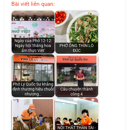
Bài viết liên quan:
Ngày của Phở 12-12:
Ngày hội 'thăng hoa
PHỞ ÔNG THÌN LÒ
ẩm thực Việt'
ĐÚC
Phở Lý Quốc Sư khẳng
định thương hiệu chuỗi
Câu chuyện thành
nhượng…
công 4
NỘI THẤT THẦN TÀI -