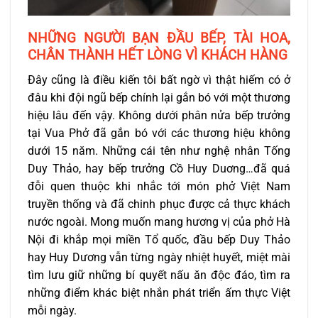
NHỮNG NGƯỜI BẠN ĐẦU BẾP, TÀI HOA,
CHÂN THÀNH HẾT LÒNG VÌ KHÁCH HÀNG
Đây cũng là điều kiến tôi bất ngờ vì thật hiếm có ở
đâu khi đội ngũ bếp chính lại gắn bó với một thương
hiệu lâu đến vậy. Không dưới phân nửa bếp trưởng
tại Vua Phở đã gắn bó với các thương hiệu không
dưới 15 năm. Những cái tên như nghệ nhân Tống
Duy Thảo, hay bếp trưởng Cồ Huy Duơng…đã quá
đỗi quen thuộc khi nhắc tới món phở Việt Nam
truyền thống và đã chinh phục được cả thực khách
nước ngoài. Mong muốn mang hương vị của phở Hà
Nội đi khắp mọi miền Tổ quốc, đầu bếp Duy Thảo
hay Huy Dương vẫn từng ngày nhiệt huyết, miệt mài
tìm lưu giữ những bí quyết nấu ăn độc đáo, tìm ra
những điểm khác biệt nhắn phát triển ấm thực Việt
mỗi ngày.