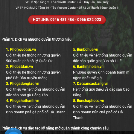
VP Hà Nội: Tầng 9 - Tòa nhà 3D Center - Số 3 Duy Tân - Cầu Giấy
VP TP. HCM: L10 Tầng 10 - Tòa Vincom Center - Số 72 Lê Thánh Tông - Quận 1
HOTLINE: 0946 481 486 - 0966 022 023
Phần 1:
Dịch vụ nhượng quyền thương hiệu
1.
Pholyquocsu.vn
5.
Bunbohue.vn
Giới thiệu hệ thống nhượng quyền
Giới thiệu về hệ thống nhượng quyền
500 quán phở bò Lý Quốc Sư.
đặc sản quốc gia: Bún bò Huế.
2.
Phobatdan.vn
6.
Banhmihoian.vn
Giới thiệu hệ thống nhượng quyền
Nhượng quyền kinh doanh bánh mì
phở Bát Đàn truyền thống.
ngon nhất thế giới.
3.
Phogadongtao.vn
7.
Dacsancaobang.vn
Giới thiệu về hệ thống nhượng quyền
Hệ thống giới thiệu về đặc sản Cao
đặc sản phở gà Đông Tảo.
Bằng.
4.
Phogahathanh.vn
8.
Bunchaphoco.vn
Giới thiệu về hệ thống nhượng quyền
Giới thiệu về hệ thống nhượng quyền
kinh doanh phả gà phố cổ Hà Thành.
kinh doanh bún chả phố cổ Hà
Thành.
Phần 2:
Dịch vụ đào tạo kỹ năng mở quán thành công chuyên sâu