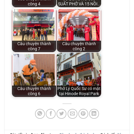
công 4
SUẤT PHỞ VÀ 15 NỒI…
Câu chuyện thành
Câu chuyện thành
công 7
công 2
Câu chuyện thành
Phở Lý Quốc Sư có mặt
công 6
tại Hinode Royal Park