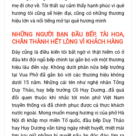
mẹ đi chợ về. Tôi thất sự cảm thấy hạnh phúc vì quê
hương tôi cũng sẽ hiện đại, cũng có những thương
hiệu lớn và nổi tiếng mở tại quê hương mình
NHỮNG NGƯỜI BẠN ĐẦU BẾP, TÀI HOA,
CHÂN THÀNH HẾT LÒNG VÌ KHÁCH HÀNG
Đây cũng là điều kiến tôi bất ngờ vì thật hiếm có ở
đâu khi đội ngũ bếp chính lại gắn bó với một thương
hiệu lâu đến vậy. Không dưới phân nửa bếp trưởng
tại Vua Phở đã gắn bó với các thương hiệu không
dưới 15 năm. Những cái tên như nghệ nhân Tống
Duy Thảo, hay bếp trưởng Cồ Huy Duơng…đã quá
đỗi quen thuộc khi nhắc tới món phở Việt Nam
truyền thống và đã chinh phục được cả thực khách
nước ngoài. Mong muốn mang hương vị của phở Hà
Nội đi khắp mọi miền Tổ quốc, đầu bếp Duy Thảo
hay Huy Dương vẫn từng ngày nhiệt huyết, miệt mài
tìm lưu giữ những bí quyết nấu ăn độc đáo, tìm ra