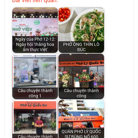
Bài viết liên quan:
Ngày của Phở 12-12:
Ngày hội 'thăng hoa
PHỞ ÔNG THÌN LÒ
ẩm thực Việt'
ĐÚC
Câu chuyện thành
Câu chuyện thành
công 1
công
QUÁN PHỞ LÝ QUỐC
Câu chuyện thành
SƯ BÙNG NỔ 600