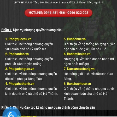
VP TP. HCM: L10 Tầng 10 - Tòa Vincom Center - Số 72 Lê Thánh Tông - Quận 1
HOTLINE: 0946 481 486 - 0966 022 023
Phần 1:
Dịch vụ nhượng quyền thương hiệu
1.
Pholyquocsu.vn
5.
Bunbohue.vn
Giới thiệu hệ thống nhượng quyền
Giới thiệu về hệ thống nhượng quyền
500 quán phở bò Lý Quốc Sư.
đặc sản quốc gia: Bún bò Huế.
2.
Phobatdan.vn
6.
Banhmihoian.vn
Giới thiệu hệ thống nhượng quyền
Nhượng quyền kinh doanh bánh mì
phở Bát Đàn truyền thống.
ngon nhất thế giới.
3.
Phogadongtao.vn
7.
Dacsancaobang.vn
Giới thiệu về hệ thống nhượng quyền
Hệ thống giới thiệu về đặc sản Cao
đặc sản phở gà Đông Tảo.
Bằng.
4.
Phogahathanh.vn
8.
Bunchaphoco.vn
Giới thiệu về hệ thống nhượng quyền
Giới thiệu về hệ thống nhượng quyền
kinh doanh phả gà phố cổ Hà Thành.
kinh doanh bún chả phố cổ Hà
Thành.
Phần 2:
Dịch vụ đào tạo kỹ năng mở quán thành công chuyên sâu
Moquanthanhcong.vn