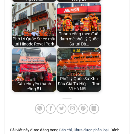
Thành công theo đuổi
Phở Lý Quốc Sư có mặt
đam mê phở Lý Quốc
tại Hinode Royal Park
Sư tại Đà…
Phở Lý Quốc Sư Khu
Câu chuyện thành
Đấu Giá Tứ Hiệp – Trọn
công 51
Vị Hà Nội…
Bài viết này được đăng trong
Báo chí
,
Chưa được phân loại
. Đánh