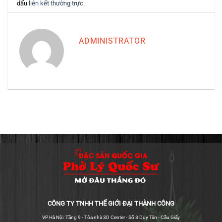
dấu
liên kết thường trực
.
ADMINISTRATOR
CÔNG TY TNHH THẾ GIỚI ĐẠI THÀNH CÔNG
VP Hà Nội: Tầng 9 - Tòa nhà 3D Center - Số 3 Duy Tân - Cầu Giấy