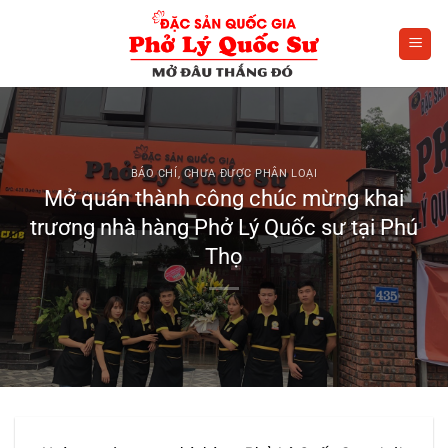
Bỏ
qua
nội
dung
BÁO CHÍ
,
CHƯA ĐƯỢC PHÂN LOẠI
Mở quán thành công chúc mừng khai
trương nhà hàng Phở Lý Quốc sư tại Phú
Thọ