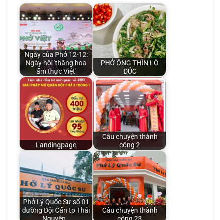
Ngày của Phở 12-12:
Ngày hội 'thăng hoa
PHỞ ÔNG THÌN LÒ
ẩm thực Việt'
ĐÚC
Câu chuyện thành
Landingpage
công 2
Phở Lý Quốc Sư số 01
đường Đội Cấn tp Thái
Câu chuyện thành
Nguyên…
công 23