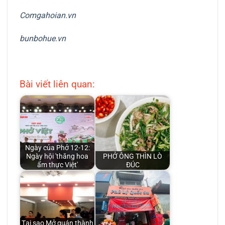
Comgahoian.vn
bunbohue.vn
Bài viết liên quan:
Ngày của Phở 12-12:
Ngày hội 'thăng hoa
PHỞ ÔNG THÌN LÒ
ẩm thực Việt'
ĐÚC
Tại sao Mở quán thành