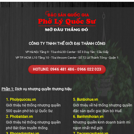
CÔNG TY TNHH THẾ GIỚI ĐẠI THÀNH CÔNG
VP Hà Nội: Tầng 9 - Tòa nhà 3D Center - Số 3 Duy Tân - Cầu Giấy
VP TP. HCM: L10 Tầng 10 - Tòa Vincom Center - Số 72 Lê Thánh Tông - Quận 1
HOTLINE: 0946 481 486 - 0966 022 023
Phần 1:
Dịch vụ nhượng quyền thương hiệu
1.
Pholyquocsu.vn
5.
Bunbohue.vn
Giới thiệu hệ thống nhượng quyền
Giới thiệu về hệ thống nhượng quyền
500 quán phở bò Lý Quốc Sư.
đặc sản quốc gia: Bún bò Huế.
2.
Phobatdan.vn
6.
Banhmihoian.vn
Giới thiệu hệ thống nhượng quyền
Nhượng quyền kinh doanh bánh mì
phở Bát Đàn truyền thống.
ngon nhất thế giới.
3.
Phogadongtao.vn
7.
Dacsancaobang.vn