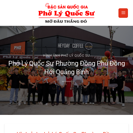
Bỏ
qua
nội
dung
HÌNH ẢNH PHỞ LÝ QUỐC SƯ
Phở Lý Quốc Sư Phường Đồng Phú Đồng
Hới Quảng Bình